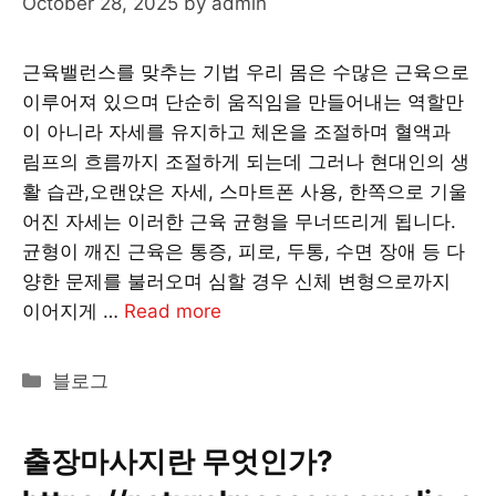
October 28, 2025
by
admin
근육밸런스를 맞추는 기법 우리 몸은 수많은 근육으로
이루어져 있으며 단순히 움직임을 만들어내는 역할만
이 아니라 자세를 유지하고 체온을 조절하며 혈액과
림프의 흐름까지 조절하게 되는데 그러나 현대인의 생
활 습관,오랜앉은 자세, 스마트폰 사용, 한쪽으로 기울
어진 자세는 이러한 근육 균형을 무너뜨리게 됩니다.
균형이 깨진 근육은 통증, 피로, 두통, 수면 장애 등 다
양한 문제를 불러오며 심할 경우 신체 변형으로까지
이어지게 …
Read more
Categories
블로그
출장마사지란 무엇인가?